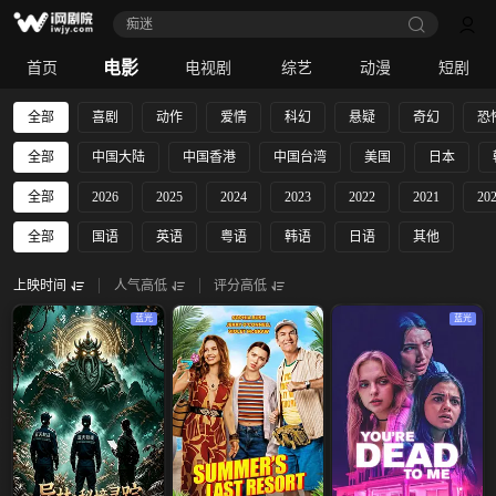
痴迷
电影
首页
电视剧
综艺
动漫
短剧
全部
喜剧
动作
爱情
科幻
悬疑
奇幻
恐
全部
中国大陆
中国香港
中国台湾
美国
日本
全部
2026
2025
2024
2023
2022
2021
20
全部
国语
英语
粤语
韩语
日语
其他
上映时间
人气高低
评分高低
蓝光
蓝光