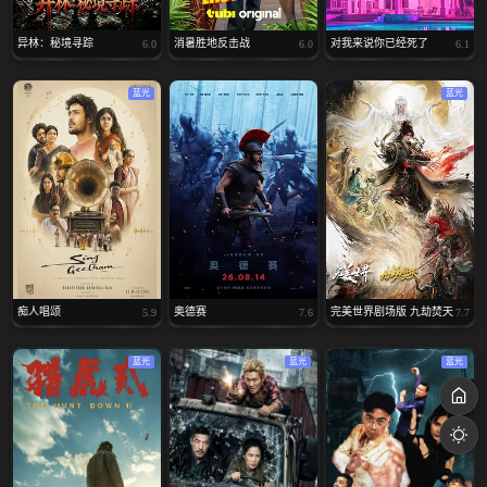
异林：秘境寻踪
消暑胜地反击战
对我来说你已经死了
6.0
6.0
6.1
蓝光
蓝光
痴人唱颂
奥德赛
完美世界剧场版 九劫焚天
5.9
7.6
7.7
蓝光
蓝光
蓝光