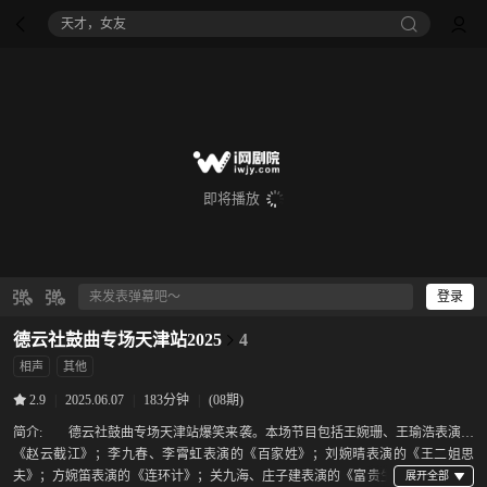
天才，女友
即将播放
登录
德云社鼓曲专场天津站2025
4
相声
其他
|
2025.06.07
|
183分钟
|
(08期)
2.9
简介:
德云社鼓曲专场天津站爆笑来袭。本场节目包括王婉珊、王瑜浩表演的
《赵云截江》；李九春、李霄虹表演的《百家姓》；刘婉晴表演的《王二姐思
夫》；方婉笛表演的《连环计》；关九海、庄子建表演的《富贵生