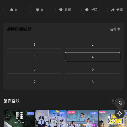
死》；陶婉岚表演的《战长沙》；张鹤擎、刘喆表演的《我是歌王》。精彩敬请
期待。
0
0
收藏
报错
分享
i网剧院
播放器
排序
1
2
3
4
5
6
7
8
猜你喜欢
换一换
蓝光
蓝光
蓝光
蓝